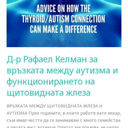
Келман
за
връзката
между
аутизма
и
функционирането
на
Д-р Рафаел Келман за
щитовидната
жлеза
връзката между аутизма и
функционирането на
щитовидната жлеза
ВРЪЗКАТА МЕЖДУ ЩИТОВИДНАТА ЖЛЕЗА И
АУТИЗМА През годините, в които работя като лекар,
съм имал честта да се занимавам с много семейства
и децата им с аутизъм. Опитът ми показва, че около