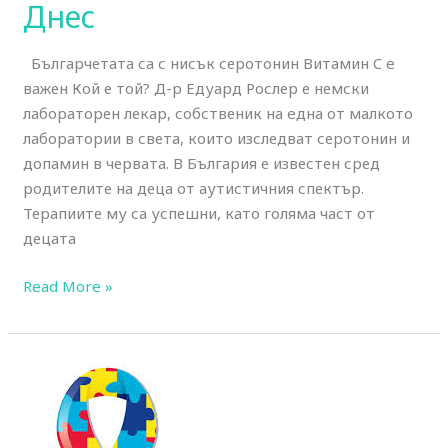
Днес
Българчетата са с нисък серотонин Витамин C e
важен Кой е той? Д-р Едуард Рослер е немски
лабораторен лекар, собственик на eдна от малкото
лаборатории в света, които изследват серотонин и
допамин в червата. В България е известен сред
родителите на деца от аутистичния спектър.
Терапиите му са успешни, като голяма част от
децата
Read More »
Световноизвестният
лекар
д-
р