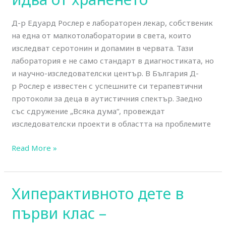
Д-р Едуард Рослер е лабораторен лекар, собственик
на една от малкотолаборатории в света, които
изследват серотонин и допамин в червата. Тази
лаборатория е не само стандарт в диагностиката, но
и научно-изследователски център. В България Д-
р Рослер е известен с успешните си терапевтични
протоколи за деца в аутистичния спектър. Заедно
със сдружение „Всяка дума“, провеждат
изследователски проекти в областта на проблемите
Read More »
Хиперактивното дете в
Хиперактивното
дете
първи клас –
в