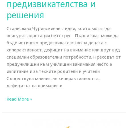
първи
предизвикателства и
клас
решения
–
предизвикателства
Станислава Чуринскиене с идеи, които могат да
и
осигурят адаптация без стрес Първи клас може да
решения
бъде истинско предизвикателство за децата с
хиперактивност, дефицит на внимание или друг вид
специални образователни потребности. Преходът от
предучилищни към училищни занимания често е
изпитание и за техните родители и учители.
Съществува мнение, че хиперактивността,
дефицитът на внимание и
Read More »
Randomized