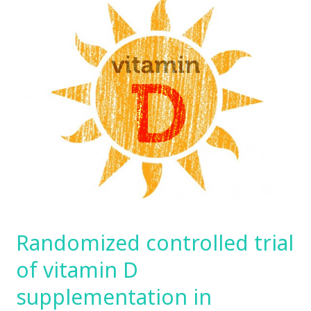
controlled
trial
of
vitamin
D
supplementation
in
children
with
autism
spectrum
disorder
Randomized controlled trial
of vitamin D
supplementation in