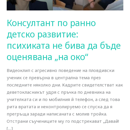
психиката
не
бива
Консултант по ранно
да
детско развитие:
бъде
оценявана
психиката не бива да бъде
„на
оценявана „на око“
око“
Видеоклип с агресивно поведение на пловдивски
ученик се превърна в централна тема през
последните няколко дни. Кадрите свидетелстват как
деветокласникът удря с пръчка по дневника на
учителката си и по мобилния й телефон, а след това
рита вратата и неконтролируемо се спуска да я
прегръща заради написаната с молив тройка.
Отстрани съучениците му го подстрекават „Давай!
[…]