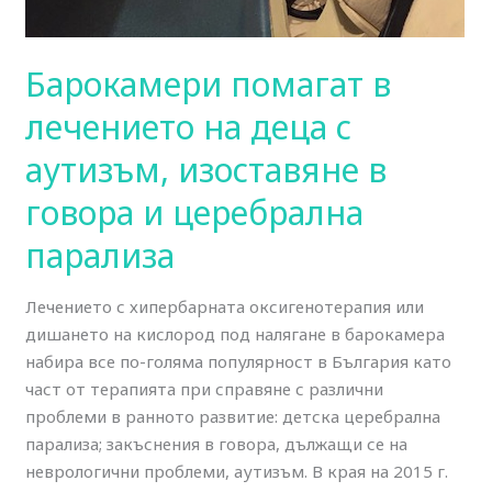
Барокамери помагат в
лечението на деца с
аутизъм, изоставяне в
говора и церебрална
парализа
Лечението с хипербарната оксигенотерапия или
дишането на кислород под налягане в барокамера
набира все по-голяма популярност в България като
част от терапията при справяне с различни
проблеми в ранното развитие: детска церебрална
парализа; закъснения в говора, дължащи се на
неврологични проблеми, аутизъм. В края на 2015 г.