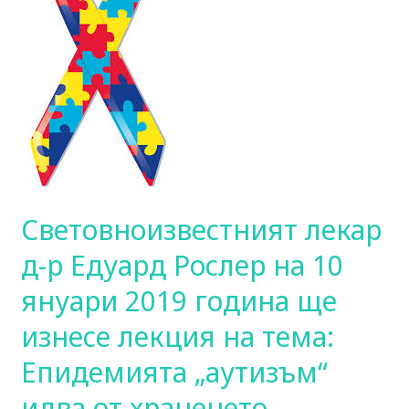
Едуард
Рослер
на
10
януари
2019
година
ще
изнесе
Световноизвестният лекар
лекция
на
д-р Едуард Рослер на 10
тема:
януари 2019 година ще
Епидемията
„аутизъм“
изнесе лекция на тема:
идва
от
Епидемията „аутизъм“
храненето
идва от храненето