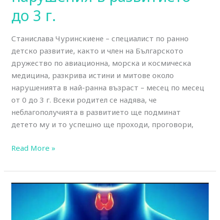
до 3 г.
Станислава Чуринскиене – специалист по ранно
детско развитие, както и член на Българското
дружество по авиационна, морска и космическа
медицина, разкрива истини и митове около
нарушенията в най-ранна възраст – месец по месец
от 0 до 3 г. Всеки родител се надява, че
неблагополучията в развитието ще подминат
детето му и то успешно ще проходи, проговори,
Read More »
Д-
р
Рафаел