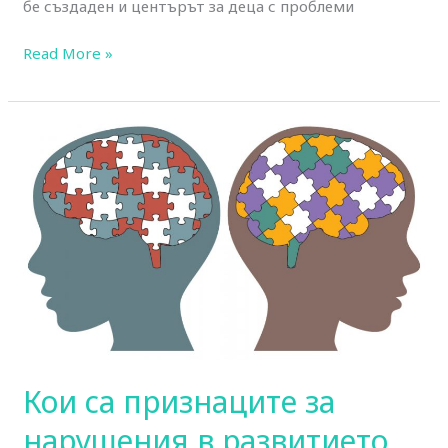
бе създаден и центърът за деца с проблеми
Read More »
Кои
са
признаците
за
нарушения
в
развитието
до
3
г.
Кои са признаците за
нарушения в развитието