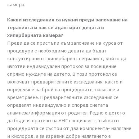
камера.
Какви изследвания са нужни преди започване на
терапията и как се адаптират децата в
хипербарната камера?
Преди да се пристъпи към започване на курса от
процедури е необходимо децата да бъдат
консултирани от хипербарен специалист, който да
изготви индивидуален протокол за посещение
спрямо нуждите на детето. В този протокол се
включват предварителните изследвания, както и
определяне на брой на процедурите, налягане и
времетраене. Предварителните изследвания се
определят индивидуално и според снетата
анамнеза/информация от родител. Редно е детето
да бъде изпратено на УНГ специалист, тъй като
процедурата се състои от два компонента- налягане
и кислород, а за изравни добре налягането е