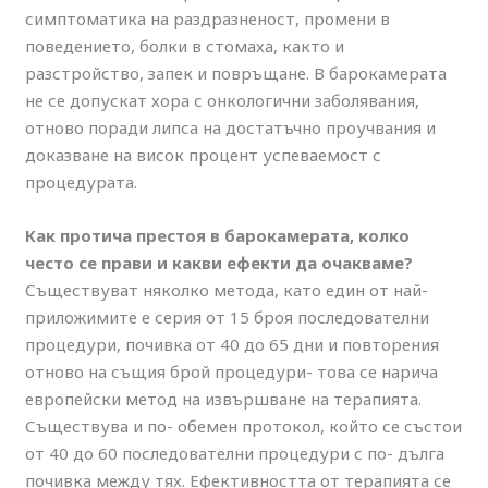
симптоматика на раздразненост, промени в
поведението, болки в стомаха, както и
разстройство, запек и повръщане. В барокамерата
не се допускат хора с онкологични заболявания,
отново поради липса на достатъчно проучвания и
доказване на висок процент успеваемост с
процедурата.
Как протича престоя в барокамерата, колко
често се прави и какви ефекти да очакваме?
Съществуват няколко метода, като един от най-
приложимите е серия от 15 броя последователни
процедури, почивка от 40 до 65 дни и повторения
отново на същия брой процедури- това се нарича
европейски метод на извършване на терапията.
Съществува и по- обемен протокол, който се състои
от 40 до 60 последователни процедури с по- дълга
почивка между тях. Ефективността от терапията се