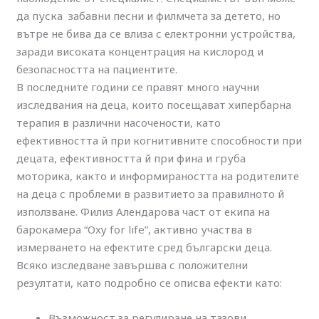
да пуска забавни песни и филмчета за детето, но
вътре не бива да се влиза с електронни устройства,
заради високата концентрация на кислород и
безопасността на пациентите.
В последните години се правят много научни
изследвания на деца, които посещават хипербарна
терапия в различни насочености, като
ефективността й при когнитивните способности при
децата, ефективността й при фина и груба
моторика, както и информираността на родителите
на деца с проблеми в развитието за правилното й
използване. Филиз Алендарова част от екипа на
барокамера “Oxy for life”, активно участва в
измерването на ефектите сред български деца.
Всяко изследване завършва с положителни
резултати, като подробно се описва ефекти като:
Възможност за регулиране на тазови