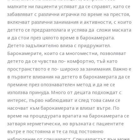
малките ни пациенти успяват да се справят, като се
забавляват с различни играчки по време на престоя,
включват различни занимания и активности, с които
детето се предразполага и успява да сложи маската
и да стои през цялото време в барокамерата.
Детето задължително влиза с придружител.
Барокамерите, които са многоместни, позволяват
детето да се чувства по- комфортно, тъй като
пространството е по- широко за занимания. Важно е
в първите влизания на детето в барокамерата да се
премине през опознавателен метод и да не се
използва принуда. Много от децата подхождат с
интерес, първо наблюдават и след това сами се
насочват към барокамерата и влизат вътре. По
време на процедурата вратата на барокамерата се
затваря херметически, но връзката с пациентите
вътре е постоянна и те са под постоянно
наблюдение от специалист. Специалистът вън може