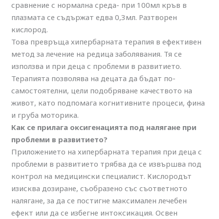
сравнение с нормална среда- при 100мл кръв в
плазмата се съдържат едва 0,3мл. Разтворен
кислород.
Това превръща хипербарната терапия в ефективен
метод за лечение на редица заболявания. Тя се
използва и при деца с проблеми в развитието.
Терапията позволява на децата да бъдат по-
самостоятелни, цели подобряване качеството на
живот, като подпомага когнитивните процеси, фина
и груба моторика.
Как се прилага оксигенацията под налягане при
проблеми в развитието?
Приложението на хипербарната терапия при деца с
проблеми в развитието трябва да се извършва под
контрол на медицински специалист. Кислородът
изисква дозиране, съобразено със съответното
налягане, за да се постигне максимален лечебен
ефект или да се избегне интоксикация. Освен