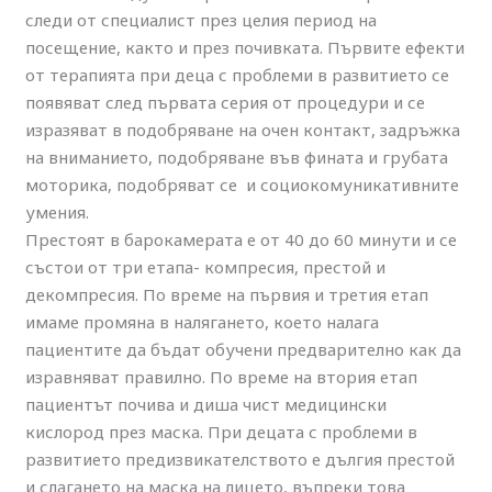
следи от специалист през целия период на
посещение, както и през почивката. Първите ефекти
от терапията при деца с проблеми в развитието се
появяват след първата серия от процедури и се
изразяват в подобряване на очен контакт, задръжка
на вниманието, подобряване във фината и грубата
моторика, подобряват се и социокомуникативните
умения.
Престоят в барокамерата е от 40 до 60 минути и се
състои от три етапа- компресия, престой и
декомпресия. По време на първия и третия етап
имаме промяна в налягането, което налага
пациентите да бъдат обучени предварително как да
изравняват правилно. По време на втория етап
пациентът почива и диша чист медицински
кислород през маска. При децата с проблеми в
развитието предизвикателството е дългия престой
и слагането на маска на лицето, въпреки това