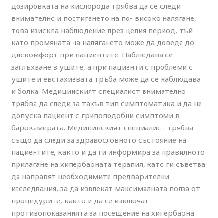
дозировката на кислорода трябва да се следи
внимателно и постигането на по- високо налягане,
това изисква наблюдение през целия период, тъй
като промяната на налягането може да доведе до
дискомфорт при пациентите. Наблюдава се
заглъхване в ушите, а при пациенти с проблеми с
ушите и евстахиевата тръба може да се наблюдава
и болка. Медицинският специалист внимателно
трябва да следи за такъв тип симптоматика и да не
допуска пациент с грипоподобни симптоми в
барокамерата. Медицинският специалист трябва
също да следи за здравословното състояние на
пациентите, както и да ги информира за правилното
прилагане на хипербарната терапия, като ги съветва
да направят необходимите предварителни
изследвания, за да извлекат максималната полза от
процедурите, както и да се изключат
противопоказанията за посещение на хипербарна