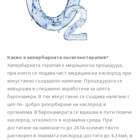
Какво е хипербарната оксигенотерапия?
Хипербарната терапия е медицинска процедура,
при която се подава чист медицински кислород при
изкуствено създадено налягане. Процедурата се
извършва в специално изработени за целта
барокамери. В тях изкуствено се създава налягане с
цел по- добро резорбиране на кислород в
организма. В барокамерата се вдишва в пъти повече
кислород, отколкото в нормална среда. При
достигане на налягането до 2АТА количеството
разтворен в плазмата кислород достига до 4,34мл, в