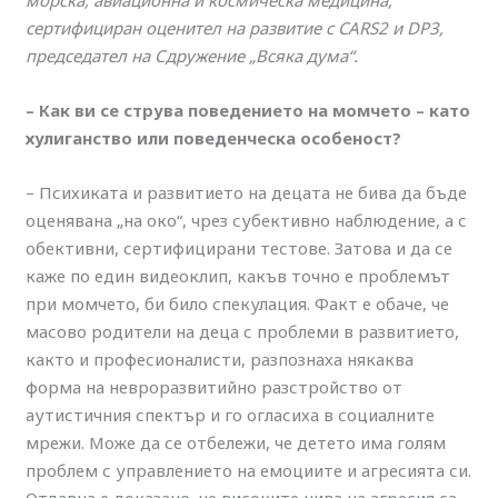
морска, авиационна и космическа медицина,
сертифициран оценител на развитие с CARS2 и DP3,
председател на Сдружение „Всяка дума“.
– Как ви се струва поведението на момчето – като
хулиганство или поведенческа особеност?
– Психиката и развитието на децата не бива да бъде
оценявана „на око“, чрез субективно наблюдение, а с
обективни, сертифицирани тестове. Затова и да се
каже по един видеоклип, какъв точно е проблемът
при момчето, би било спекулация. Факт е обаче, че
масово родители на деца с проблеми в развитието,
както и професионалисти, разпознаха някаква
форма на невроразвитийно разстройство от
аутистичния спектър и го огласиха в социалните
мрежи. Може да се отбележи, че детето има голям
проблем с управлението на емоциите и агресията си.