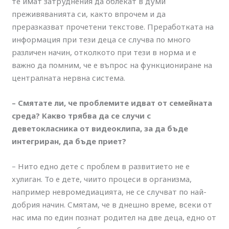
те имат затруднения да облекат в думи
преживяванията си, както впрочем и да
преразказват прочетени текстове. Преработката на
информация при тези деца се случва по много
различен начин, отколкото при тези в норма и е
важно да помним, че е въпрос на функциониране на
централната нервна система.
– Смятате ли, че проблемите идват от семейната
среда?
Какво трябва да се случи с
деветокласника от видеоклипа, за да бъде
интегриран, да бъде приет?
– Нито едно дете с проблем в развитието не е
хулиган. То е дете, чиито процеси в организма,
например невромедиацията, не се случват по най-
добрия начин. Смятам, че в днешно време, всеки от
нас има по един познат родител на две деца, едно от