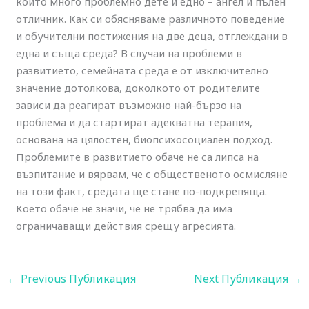
които много проблемно дете и едно – ангел и пълен
отличник. Как си обясняваме различното поведение
и обучителни постижения на две деца, отглеждани в
една и съща среда? В случаи на проблеми в
развитието, семейната среда е от изключително
значение дотолкова, доколкото от родителите
зависи да реагират възможно най-бързо на
проблема и да стартират адекватна терапия,
основана на цялостен, биопсихосоциален подход.
Проблемите в развитието обаче не са липса на
възпитание и вярвам, че с общественото осмисляне
на този факт, средата ще стане по-подкрепяща.
Което обаче не значи, че не трябва да има
ограничаващи действия срещу агресията.
←
Previous Публикация
Next Публикация
→