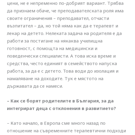
цени, не е непременно по-добрият вариант. Трябва
да признаем обаче, че преподавателската роля има
своите ограничения – преподавател, отчасти
възпитател – да, но той няма как да е терапевт и
лекар на детето. Нелеката задача на родителя е да
работи за постигане на някаква училищна
готовност, с помощта на медицински и
поведенчески специалисти. А това иска време и
средства, често единият в семейството напуска
работа, за да е с детето. Това води до изолация и
намаляване на доходите. Тук е мястото на
държавата да се намеси.
– Как се борят родителите в България, за да
интегрират деца с отклонения в развитието?
– Като начало, в Европа сме много назад по
отношение на съвременните терапевтични подходи