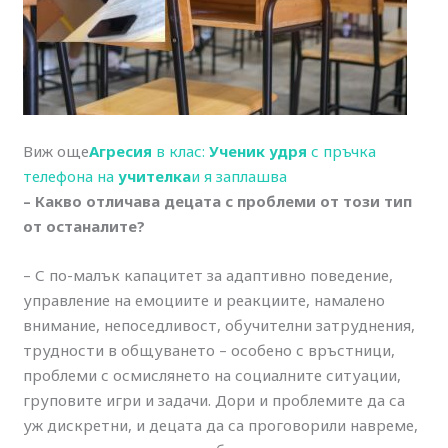
Виж още
Агресия
в клас:
Ученик удря
с пръчка
телефона на
учителка
и я заплашва
– Какво отличава децата с проблеми от този тип
от останалите?
– С по-малък капацитет за адаптивно поведение,
управление на емоциите и реакциите, намалено
внимание, непоседливост, обучителни затруднения,
трудности в общуването – особено с връстници,
проблеми с осмислянето на социалните ситуации,
груповите игри и задачи. Дори и проблемите да са
уж дискретни, и децата да са проговорили навреме,