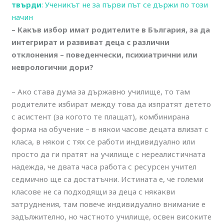
твърди
: Ученикът не за първи път се държи по този
начин
– Какъв избор имат родителите в България, за да
интегрират и развиват деца с различни
отклонения – поведенчески, психиатрични или
неврологични дори?
– Ако става дума за държавно училище, то там
родителите избират между това да изпратят детето
с асистент (за когото те плащат), комбинирана
форма на обучение – в някои часове децата влизат с
класа, в някои с тях се работи индивидуално или
просто да ги пратят на училище с нереалистичната
надежда, че двата часа работа с ресурсен учител
седмично ще са достатъчни. Истината е, че големи
класове не са подходящи за деца с някакви
затруднения, там повече индивидуално внимание е
задължително, но частното училище, освен високите