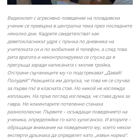
Видеоклип с агресивно поведение на пловдивски
ученик се превърна в централна тема през последните
няколко дни. Кадрите свидетелстват как
деветокласникът удря с пръчка по дневника на
учителката си и по мобилния й телефон, а след това
рита вратата и неконтролируемо се спуска да я
прегръща заради написаната с молив тройка.
Отстрани съучениците му го подстрекават „Давай!
Полудей!“ Реакцията им допуска, че това не се случва
за първи път в класната стая. Но никой не изглежда
изплашен. На пръв поглед изглежда, че става дума за
гавра. Но коментарите потепенно станаха
разнополюсни. Първите – осъждащи поведението на
ученика, определяйки го като хулиганско. И вторите –
обръщащи внимание на поведението му, което някои
експерти дръзнаха да определят като „извън норма“.