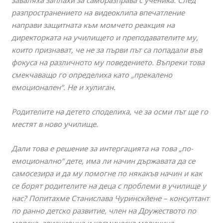
заваляха заплахи за саморазправа с ученика.
След
разпространението на видеоклипа впечатление
направи защитната към момчето реакция на
директорката на училището и преподавателите му,
които признават, че не за първи път са попадали във
фокуса на различното му поведението. Въпреки това
смекчаващо го определиха като „прекалено
емоционален“. Не и хулиган.
Родителите на детето споделиха, че за осми път ще го
местят в ново училище.
Дали това е решение за интергацията на това „по-
емоционално“ дете, има ли начин държавата да се
самосезира и да му помогне по някакъв начин и как
се борят родителите на деца с проблеми в училище у
нас? Попитахме Станислава Чуринскйене – консултант
по ранно детско развитие, член на Дружеството по