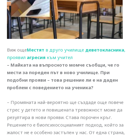
Виж още
Местят
в друго училище
деветокласника
,
проявил
агресия
към учител
– Майката на въпросното момче съобщи, че го
мести за пореден път в ново училище. При
подобни прояви – това решение ли е на даден
проблем с поведението на ученика?
– Промяната най-вероятно ще създаде още повече
стрес у детето и повишената тревожност може да
резултира в нови прояви. Става порочен кръг.
Решението е биопсихосоциалният подход, който за
жалост не е особено застъпен у нас. От една страна,