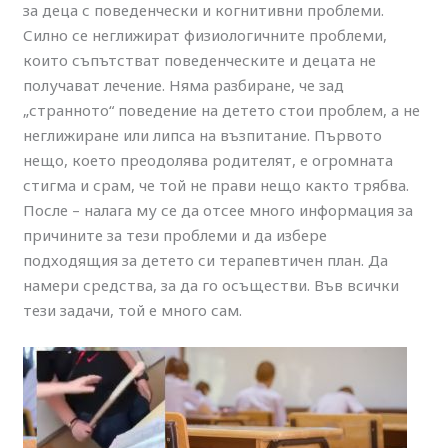
за деца с поведенчески и когнитивни проблеми.
Силно се неглижират физиологичните проблеми,
които съпътстват поведенческите и децата не
получават лечение. Няма разбиране, че зад
„странното“ поведение на детето стои проблем, а не
неглижиране или липса на възпитание. Първото
нещо, което преодолява родителят, е огромната
стигма и срам, че той не прави нещо както трябва.
После – налага му се да отсее много информация за
причините за тези проблеми и да избере
подходящия за детето си терапевтичен план. Да
намери средства, за да го осъществи. Във всички
тези задачи, той е много сам.