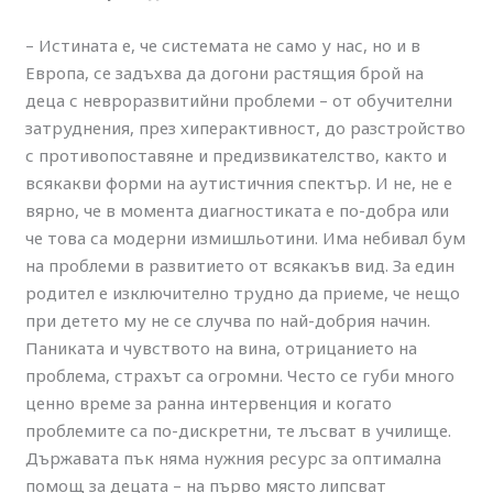
– Истината е, че системата не само у нас, но и в
Европа, се задъхва да догони растящия брой на
деца с невроразвитийни проблеми – от обучителни
затруднения, през хиперактивност, до разстройство
с противопоставяне и предизвикателство, както и
всякакви форми на аутистичния спектър. И не, не е
вярно, че в момента диагностиката е по-добра или
че това са модерни измишльотини. Има небивал бум
на проблеми в развитието от всякакъв вид. За един
родител е изключително трудно да приеме, че нещо
при детето му не се случва по най-добрия начин.
Паниката и чувството на вина, отрицанието на
проблема, страхът са огромни. Често се губи много
ценно време за ранна интервенция и когато
проблемите са по-дискретни, те лъсват в училище.
Държавата пък няма нужния ресурс за оптимална
помощ за децата – на първо място липсват