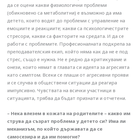
да се оцени какви физиологични проблеми
(обикновено са метаболитни) е възможно да има
детето, които водят до проблеми с управление на
емоциите и реакциите; какви са психологичестрите
стресори, какви са факторите на средата. И да се
работи с проблемите. Професионалната подкрепа за
преподавателския екип, който няма как да не е под
стрес, също е нужна. Не е редно да критикуваме и
онези, които нямат в главата си идеята за агресията
като симптом. Всеки се плаши от агресивни прояви
и се случва в обществени ситуации да реагира
импулсивно. Чувствата на всички участници в
ситуацията, трябва да бъдат признати и отчетени.
– Нека влезем в кожата на родителите – какво им
струва да съзрат проблема у детето си? Има ли
механизъм, по който държавата да се
самосезира и да им помогне?