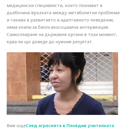
медицински специалисти, които познават в
дълбочина връзката между метаболитни проблеми
и такива в развитието и адаптивното поведение,
няма екипи за биопсихосоциална интервенция.
Самосезиране на държавни органи в този момент,
едва ли ще доведе до нужния резултат.
Виж още
След агресията в Пловдив учителката