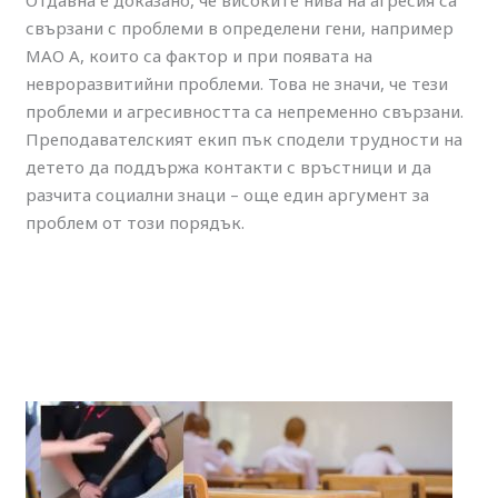
Отдавна е доказано, че високите нива на агресия са
свързани с проблеми в определени гени, например
МАО А, които са фактор и при появата на
невроразвитийни проблеми. Това не значи, че тези
проблеми и агресивността са непременно свързани.
Преподавателският екип пък сподели трудности на
детето да поддържа контакти с връстници и да
разчита социални знаци – още един аргумент за
проблем от този порядък.