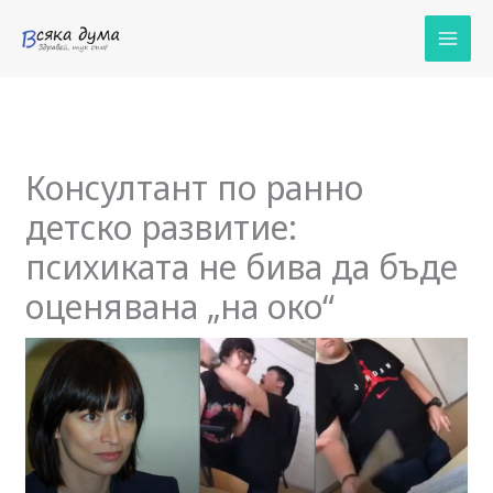
Skip
to
content
Консултант по ранно
детско развитие:
психиката не бива да бъде
оценявана „на око“