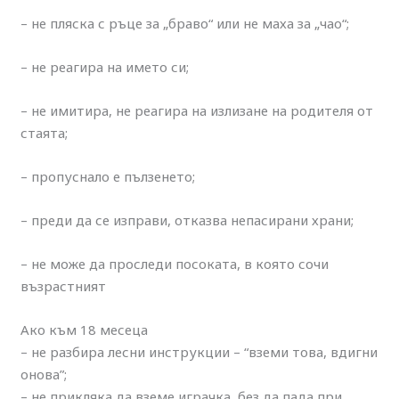
– не пляска с ръце за „браво“ или не маха за „чао“;
– не реагира на името си;
– не имитира, не реагира на излизане на родителя от
стаята;
– пропуснало е пълзенето;
– преди да се изправи, отказва непасирани храни;
– не може да проследи посоката, в която сочи
възрастният
Ако към 18 месеца
– не разбира лесни инструкции – “вземи това, вдигни
онова”;
– не прикляка да вземе играчка, без да пада при