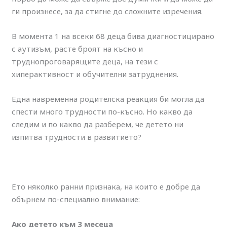
ги произнесе, за да стигне до сложните изречения.
В момента 1 на всеки 68 деца бива диагностицирано
с аутизъм, расте броят на късно и
труднопроговарящите деца, на тези с
хиперактивност и обучителни затруднения.
Една навременна родителска реакция би могла да
спести много трудности по-късно. Но какво да
следим и по какво да разберем, че детето ни
изпитва трудности в развитието?
Ето няколко ранни признака, на които е добре да
обърнем по-специално внимание:
Ако детето към 3 месеца