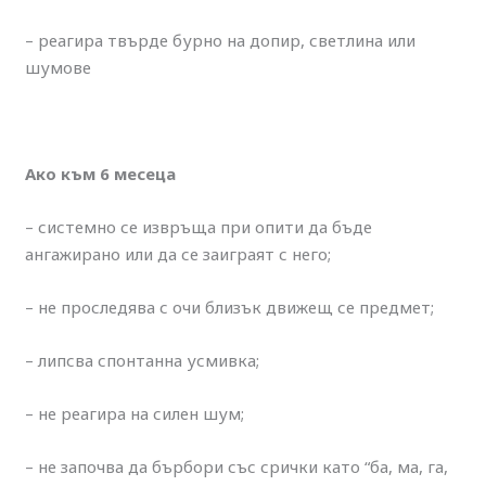
– реагира твърде бурно на допир, светлина или
шумове
Ако към 6 месеца
– системно се извръща при опити да бъде
ангажирано или да се заиграят с него;
– не проследява с очи близък движещ се предмет;
– липсва спонтанна усмивка;
– не реагира на силен шум;
– не започва да бърбори със срички като “ба, ма, га,