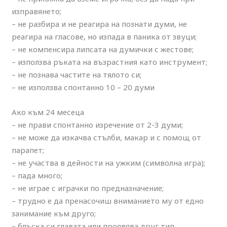
изправянето;
– не разбира и не реагира на познати думи, не
реагира на гласове, но изпада в паника от звуци;
– не компенсира липсата на думички с жестове;
– използва ръката на възрастния като инструмент;
– не познава частите на тялото си;
– не използва спонтанно 10 – 20 думи
Ако към 24 месеца
– не прави спонтанно изречение от 2-3 думи;
– не може да изкачва стълби, макар и с помощ от
парапет;
– не участва в дейности на ужким (символна игра);
– пада много;
– не играе с играчки по предназначение;
– трудно е да пренасочиш вниманието му от едно
занимание към друго;
– блъска си главата или проявява друг тип