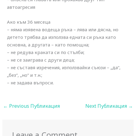
автоагресия
Ако към 36 месеца
– няма изявена водеща ръка – лява или дясна, но
детето трябва да използва едната си ръка като
основна, а другата – като помощна;
– не редува краката си по стълби;
– не се заиграва с други деца;
– не съставя изречения, използвайки съюзи – „да“,
„без“, „но“ и т.н.;
– не задава въпроси.
←
Previous Публикация
Next Публикация
→
Leave a Comment