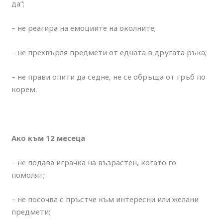
да“;
– не реагира на емоциите на околните;
– не прехвърля предмети от едната в другата ръка;
– не прави опити да седне, не се обръща от гръб по
корем.
Ако към 12 месеца
– не подава играчка на възрастен, когато го
помолят;
– не посочва с пръстче към интересни или желани
предмети;