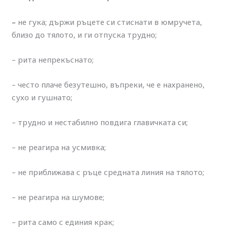
–
не гука; държи ръцете си стиснати в юмручета,
близо до тялото, и ги отпуска трудно;
– рита непрекъснато;
– често плаче безутешно, въпреки, че е нахранено,
сухо и гушнато;
– трудно и нестабилно повдига главичката си;
– не реагира на усмивка;
– не приближава с ръце средната линия на тялото;
– не реагира на шумове;
– рита само с единия крак;