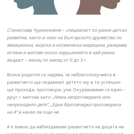
Станислава Чуринскиене – специалист по ранно детско
развитие, както и член на Българското дружество по
авиационна, морска и космическа медицина, разкрива
истини и митове около нарушенията в най-ранна
възраст – месец по месец от 0 до 3 г.
Всеки родител се надява, че неблагополучията в
развитието ще подминат детето му и то успешно
ще проходи, проговори, учи. Окуражаваме се един –
друг с митове като
„Няма непроговорило или
непроходило дете“, „Една братовчедка проговорила
на 4“
и какво ли още не.
А е важно да наблюдаваме развитието на децата ни
с отворени очи, за да можем да реагираме в случай