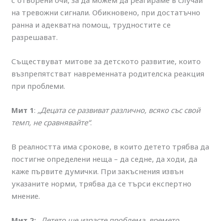
на тревожни сигнали. Обикновено, при достатъчно
ранна и адекватна помощ, трудностите се
разрешават.
Съществуват митове за детското развитие, които
възпрепятстват навременната родителска реакция
при проблеми.
Мит 1
:
„Децата се развиват различно, всяко със свой
темп, не сравнявайте“
.
В реалността има срокове, в които детето трябва да
постигне определени неща – да седне, да ходи, да
каже първите думички. При закъснения извън
указаните норми, трябва да се търси експертно
мнение.
Мит 2:
„Детето ще израсте проблема, времето