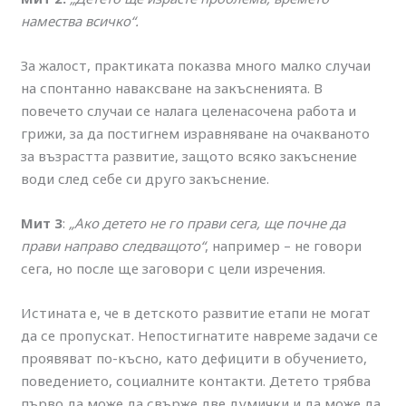
намества всичко“.
За жалост, практиката показва много малко случаи
на спонтанно наваксване на закъсненията. В
повечето случаи се налага целенасочена работа и
грижи, за да постигнем изравняване на очакваното
за възрастта развитие, защото всяко закъснение
води след себе си друго закъснение.
Мит 3
:
„Ако детето не го прави сега, ще почне да
прави направо следващото“
, например – не говори
сега, но после ще заговори с цели изречения.
Истината е, че в детското развитие етапи не могат
да се пропускат. Непостигнатите навреме задачи се
проявяват по-късно, като дефицити в обучението,
поведението, социалните контакти. Детето трябва
първо да може да свърже две думички и да може да