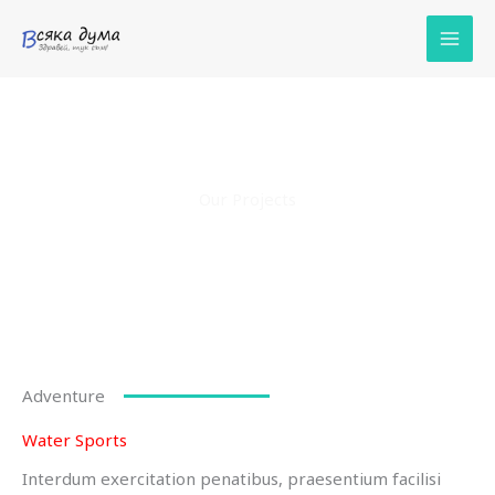
Skip
to
content
Our Projects
Adventure
Water Sports
Interdum exercitation penatibus, praesentium facilisi