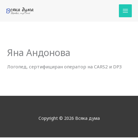
Skip
to
content
Яна Андонова
Логопед, сертифициран оператор на CARS2 и DP3
Copyright © 2026 Всяка дума